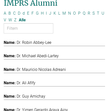
IMPRS Alumni
A
B
C
D
d
E
F
G
H
I
J
K
L
M
N
O
P
Q
R
S
T
U
V
W
Z
Alle
Dr. Robin Abbey-Lee
Dr. Michael Abedi-Lartey
Dr. Mauricio Nicolas Adreani
Dr. Ali Afify
Dr. Guy Amichay
Dr. Yimen Gerardo Araya Ajoy