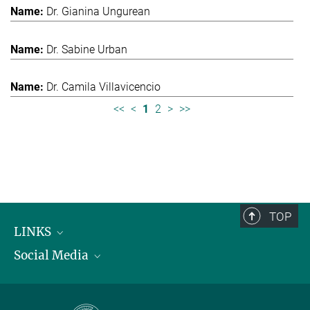
Dr. Gianina Ungurean
Dr. Sabine Urban
Dr. Camila Villavicencio
<<
<
1
2
>
>>
TOP
LINKS
Social Media
Max-Planck-Institut für biologische Intelligenz
International Max Planck Research Schools
Twitter