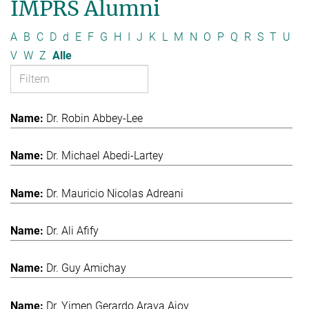
IMPRS Alumni
A
B
C
D
d
E
F
G
H
I
J
K
L
M
N
O
P
Q
R
S
T
U
V
W
Z
Alle
Dr. Robin Abbey-Lee
Dr. Michael Abedi-Lartey
Dr. Mauricio Nicolas Adreani
Dr. Ali Afify
Dr. Guy Amichay
Dr. Yimen Gerardo Araya Ajoy