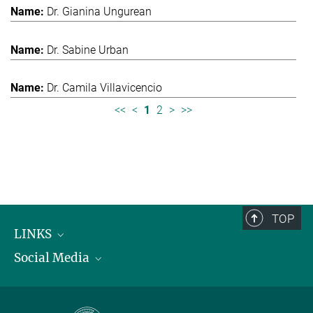
Dr. Gianina Ungurean
Dr. Sabine Urban
Dr. Camila Villavicencio
<<
<
1
2
>
>>
TOP
LINKS
Social Media
Max-Planck-Institut für biologische Intelligenz
International Max Planck Research Schools
Twitter