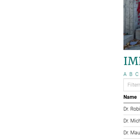
IM
A
B
C
Name
Dr. Rob
Dr. Mic
Dr. Mau