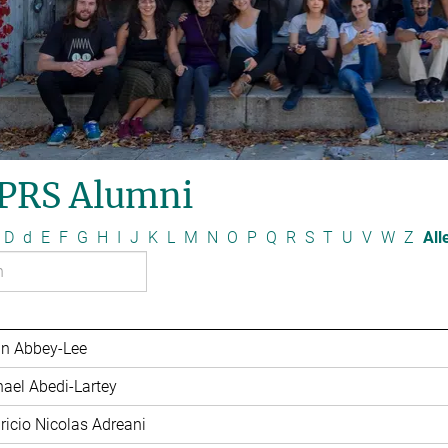
PRS Alumni
D
d
E
F
G
H
I
J
K
L
M
N
O
P
Q
R
S
T
U
V
W
Z
All
in Abbey-Lee
hael Abedi-Lartey
ricio Nicolas Adreani