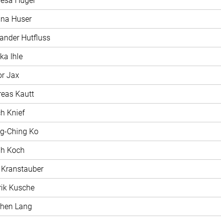
resa Hügel
ina Huser
xander Hutfluss
ka Ihle
or Jax
reas Kautt
ch Knief
ng-Ching Ko
ah Koch
t Kranstauber
rik Kusche
phen Lang