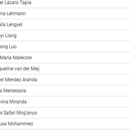
ier Lázaro Tapia
rina Lehmann
ila Lengyel
oyi Liang
hong Luo
 Maria Malecore
queline van der Meij
iel Mendez Aranda
ía Mentesana
arina Miranda
as Safari Mng'anya
nusa Mohammed