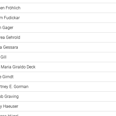
len Fröhlich
m Fudickar
n Gager
rea Gehrold
na Gessara
 Gill
a Maria Giraldo Deck
e Girndt
rtney E. Gorman
ob Graving
ly Haeuser