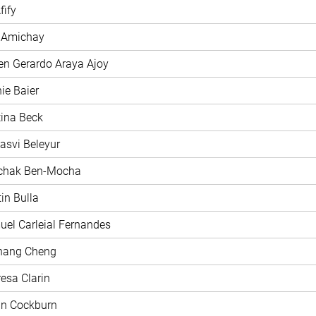
fify
y Amichay
en Gerardo Araya Ajoy
nie Baier
stina Beck
jasvi Beleyur
zchak Ben-Mocha
tin Bulla
uel Carleial Fernandes
chang Cheng
resa Clarin
nn Cockburn