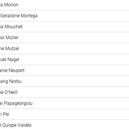
ía Moiron
 Geraldine Mortega
xia Mouchet
gor Müller
ane Mutzel
uel Nagel
fanie Neupert
wang Norbu
ie O'Neill
ai Papageorgiou
n Pei
é Quispe Valdés