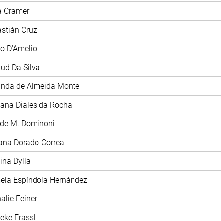
ia Cramer
astián Cruz
tro D'Amelio
aud Da Silva
anda de Almeida Monte
iana Diales da Rocha
ide M. Dominoni
iana Dorado-Correa
tina Dylla
mela Espíndola Hernández
halie Feiner
ieke Frassl