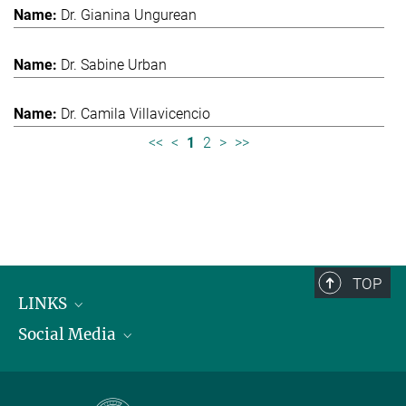
Dr. Gianina Ungurean
Dr. Sabine Urban
Dr. Camila Villavicencio
<<
<
1
2
>
>>
TOP
LINKS
Social Media
Max-Planck-Institut für biologische Intelligenz
International Max Planck Research Schools
Twitter