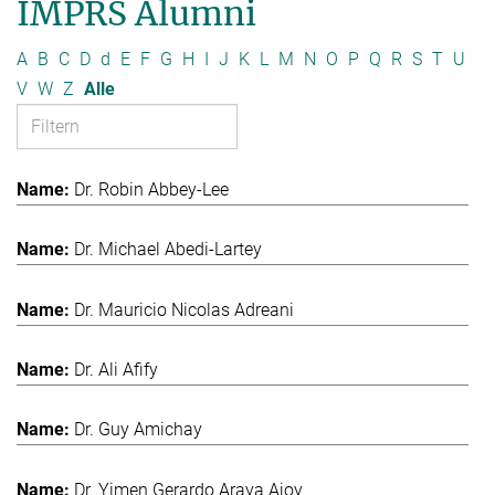
IMPRS Alumni
A
B
C
D
d
E
F
G
H
I
J
K
L
M
N
O
P
Q
R
S
T
U
V
W
Z
Alle
Dr. Robin Abbey-Lee
Dr. Michael Abedi-Lartey
Dr. Mauricio Nicolas Adreani
Dr. Ali Afify
Dr. Guy Amichay
Dr. Yimen Gerardo Araya Ajoy