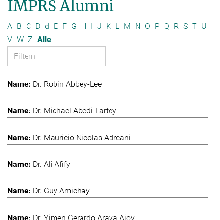
IMPRS Alumni
A
B
C
D
d
E
F
G
H
I
J
K
L
M
N
O
P
Q
R
S
T
U
V
W
Z
Alle
Dr. Robin Abbey-Lee
Dr. Michael Abedi-Lartey
Dr. Mauricio Nicolas Adreani
Dr. Ali Afify
Dr. Guy Amichay
Dr. Yimen Gerardo Araya Ajoy