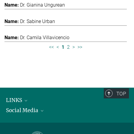
Dr. Gianina Ungurean
Dr. Sabine Urban
Dr. Camila Villavicencio
<<
<
1
2
>
>>
TOP
LINKS
Social Media
Max-Planck-Institut für biologische Intelligenz
International Max Planck Research Schools
Twitter