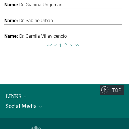
Dr. Gianina Ungurean
Dr. Sabine Urban
Dr. Camila Villavicencio
<<
<
1
2
>
>>
TOP
LINKS
Social Media
Max-Planck-Institut für biologische Intelligenz
International Max Planck Research Schools
Twitter