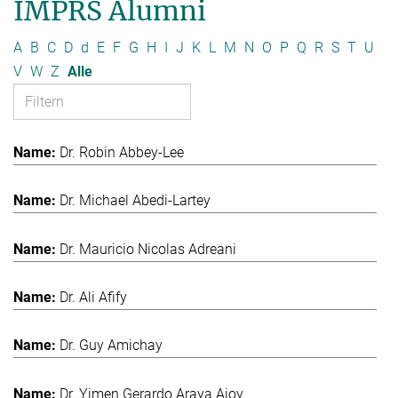
IMPRS Alumni
A
B
C
D
d
E
F
G
H
I
J
K
L
M
N
O
P
Q
R
S
T
U
V
W
Z
Alle
Dr. Robin Abbey-Lee
Dr. Michael Abedi-Lartey
Dr. Mauricio Nicolas Adreani
Dr. Ali Afify
Dr. Guy Amichay
Dr. Yimen Gerardo Araya Ajoy