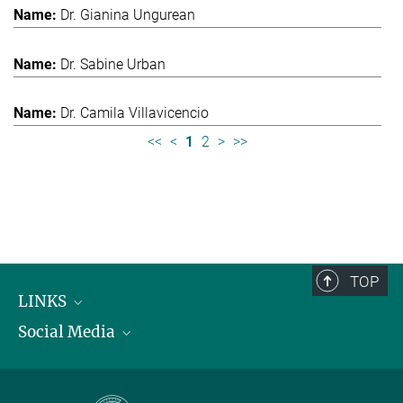
Dr. Gianina Ungurean
Dr. Sabine Urban
Dr. Camila Villavicencio
<<
<
1
2
>
>>
TOP
LINKS
Social Media
Max-Planck-Institut für biologische Intelligenz
International Max Planck Research Schools
Twitter