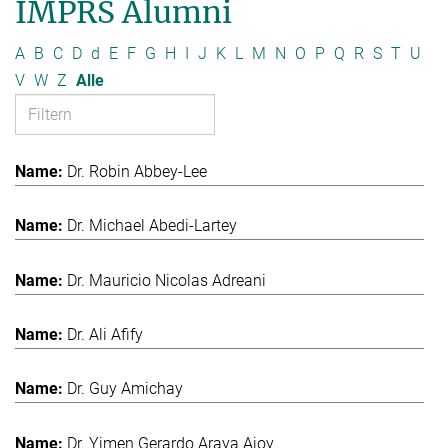
IMPRS Alumni
A
B
C
D
d
E
F
G
H
I
J
K
L
M
N
O
P
Q
R
S
T
U
V
W
Z
Alle
Dr. Robin Abbey-Lee
Dr. Michael Abedi-Lartey
Dr. Mauricio Nicolas Adreani
Dr. Ali Afify
Dr. Guy Amichay
Dr. Yimen Gerardo Araya Ajoy