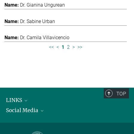
Dr. Gianina Ungurean
Dr. Sabine Urban
Dr. Camila Villavicencio
<<
<
1
2
>
>>
TOP
LINKS
Social Media
Max-Planck-Institut für biologische Intelligenz
International Max Planck Research Schools
Twitter