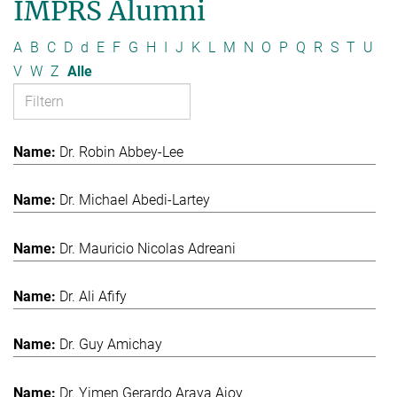
IMPRS Alumni
A
B
C
D
d
E
F
G
H
I
J
K
L
M
N
O
P
Q
R
S
T
U
V
W
Z
Alle
Dr. Robin Abbey-Lee
Dr. Michael Abedi-Lartey
Dr. Mauricio Nicolas Adreani
Dr. Ali Afify
Dr. Guy Amichay
Dr. Yimen Gerardo Araya Ajoy