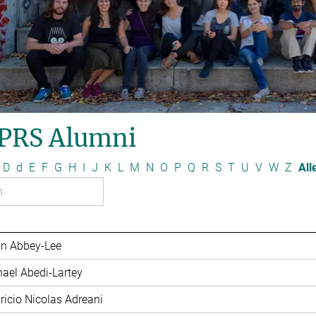
PRS Alumni
D
d
E
F
G
H
I
J
K
L
M
N
O
P
Q
R
S
T
U
V
W
Z
All
in Abbey-Lee
hael Abedi-Lartey
ricio Nicolas Adreani