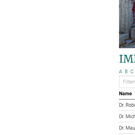
IM
A
B
C
Name
Dr. Rob
Dr. Mic
Dr. Mau