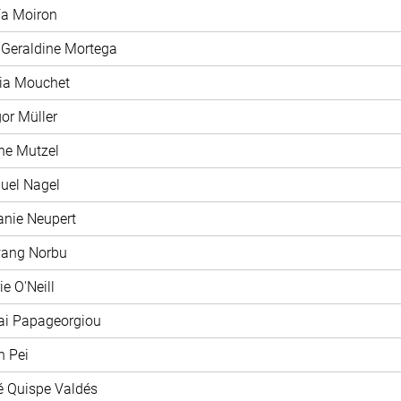
ía Moiron
 Geraldine Mortega
xia Mouchet
gor Müller
ane Mutzel
uel Nagel
fanie Neupert
wang Norbu
ie O'Neill
ai Papageorgiou
n Pei
é Quispe Valdés