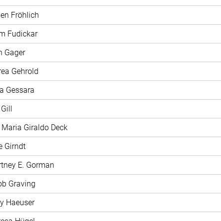
len Fröhlich
m Fudickar
n Gager
rea Gehrold
na Gessara
 Gill
a Maria Giraldo Deck
e Girndt
rtney E. Gorman
ob Graving
ly Haeuser