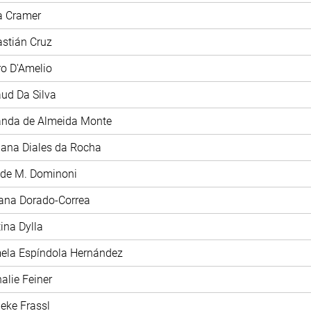
ia Cramer
astián Cruz
tro D'Amelio
aud Da Silva
anda de Almeida Monte
iana Diales da Rocha
ide M. Dominoni
iana Dorado-Correa
tina Dylla
mela Espíndola Hernández
halie Feiner
ieke Frassl