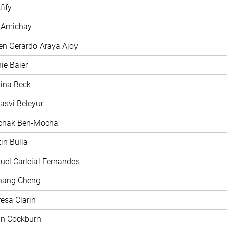
fify
y Amichay
en Gerardo Araya Ajoy
nie Baier
stina Beck
jasvi Beleyur
zchak Ben-Mocha
tin Bulla
uel Carleial Fernandes
chang Cheng
resa Clarin
nn Cockburn