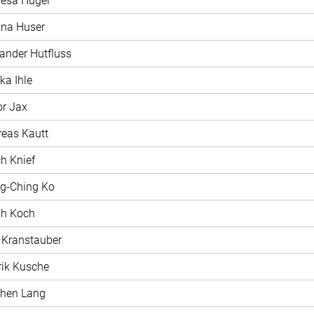
resa Hügel
ina Huser
xander Hutfluss
ka Ihle
or Jax
reas Kautt
ch Knief
ng-Ching Ko
ah Koch
t Kranstauber
rik Kusche
phen Lang