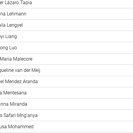
ier Lázaro Tapia
rina Lehmann
ila Lengyel
oyi Liang
hong Luo
 Maria Malecore
queline van der Meij
iel Mendez Aranda
ía Mentesana
arina Miranda
as Safari Mng'anya
nusa Mohammed