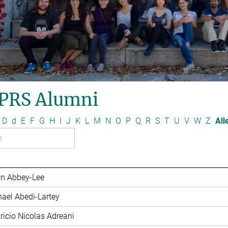
PRS Alumni
D
d
E
F
G
H
I
J
K
L
M
N
O
P
Q
R
S
T
U
V
W
Z
All
in Abbey-Lee
hael Abedi-Lartey
ricio Nicolas Adreani