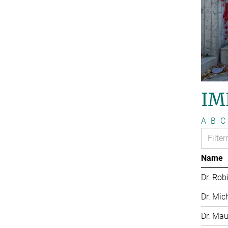
IM
A
B
C
Name
Dr. Rob
Dr. Mic
Dr. Mau