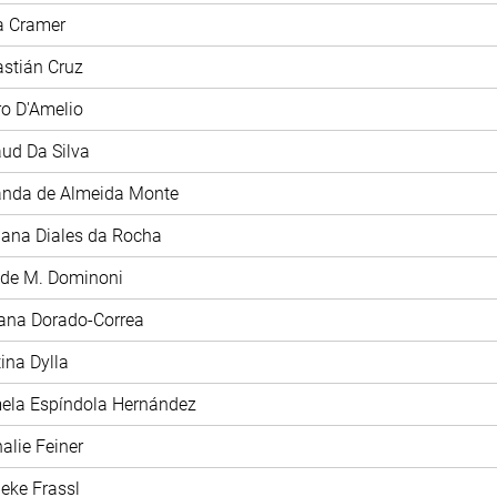
ia Cramer
astián Cruz
tro D'Amelio
aud Da Silva
anda de Almeida Monte
iana Diales da Rocha
ide M. Dominoni
iana Dorado-Correa
tina Dylla
mela Espíndola Hernández
halie Feiner
ieke Frassl