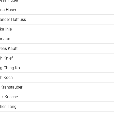
resa Hügel
ina Huser
xander Hutfluss
ka Ihle
or Jax
reas Kautt
ch Knief
ng-Ching Ko
ah Koch
t Kranstauber
rik Kusche
phen Lang