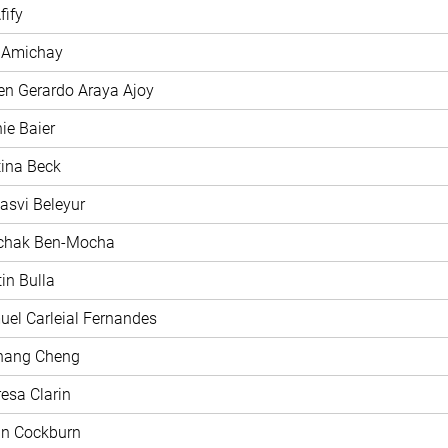
fify
y Amichay
en Gerardo Araya Ajoy
nie Baier
stina Beck
jasvi Beleyur
zchak Ben-Mocha
tin Bulla
uel Carleial Fernandes
chang Cheng
resa Clarin
nn Cockburn