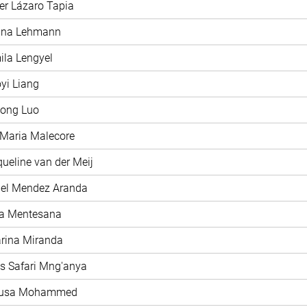
ier Lázaro Tapia
rina Lehmann
ila Lengyel
oyi Liang
hong Luo
 Maria Malecore
queline van der Meij
iel Mendez Aranda
ía Mentesana
arina Miranda
as Safari Mng'anya
nusa Mohammed