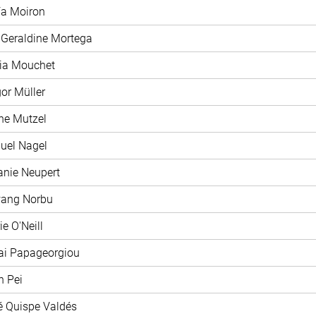
ía Moiron
 Geraldine Mortega
xia Mouchet
gor Müller
ane Mutzel
uel Nagel
fanie Neupert
wang Norbu
ie O'Neill
ai Papageorgiou
n Pei
é Quispe Valdés