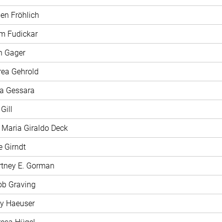
len Fröhlich
m Fudickar
n Gager
rea Gehrold
na Gessara
 Gill
a Maria Giraldo Deck
e Girndt
rtney E. Gorman
ob Graving
ly Haeuser