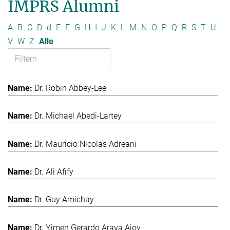
IMPRS Alumni
A
B
C
D
d
E
F
G
H
I
J
K
L
M
N
O
P
Q
R
S
T
U
V
W
Z
Alle
Dr. Robin Abbey-Lee
Dr. Michael Abedi-Lartey
Dr. Mauricio Nicolas Adreani
Dr. Ali Afify
Dr. Guy Amichay
Dr. Yimen Gerardo Araya Ajoy