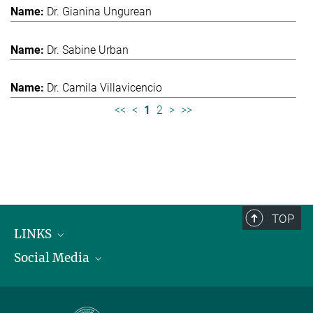
Dr. Gianina Ungurean
Dr. Sabine Urban
Dr. Camila Villavicencio
<<
<
1
2
>
>>
TOP
LINKS
Social Media
Max-Planck-Institut für biologische Intelligenz
International Max Planck Research Schools
Twitter