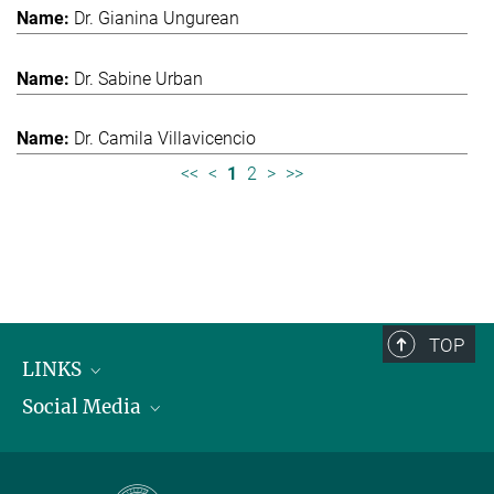
Dr. Gianina Ungurean
Dr. Sabine Urban
Dr. Camila Villavicencio
<<
<
1
2
>
>>
TOP
LINKS
Social Media
Max-Planck-Institut für biologische Intelligenz
International Max Planck Research Schools
Twitter