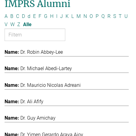
IMPRS Alumni
A
B
C
D
d
E
F
G
H
I
J
K
L
M
N
O
P
Q
R
S
T
U
V
W
Z
Alle
Dr. Robin Abbey-Lee
Dr. Michael Abedi-Lartey
Dr. Mauricio Nicolas Adreani
Dr. Ali Afify
Dr. Guy Amichay
Dr. Yimen Gerardo Araya Ajoy