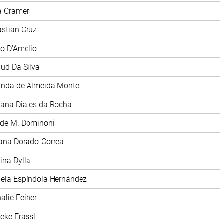
ia Cramer
astián Cruz
tro D'Amelio
aud Da Silva
anda de Almeida Monte
iana Diales da Rocha
ide M. Dominoni
iana Dorado-Correa
tina Dylla
mela Espíndola Hernández
halie Feiner
ieke Frassl