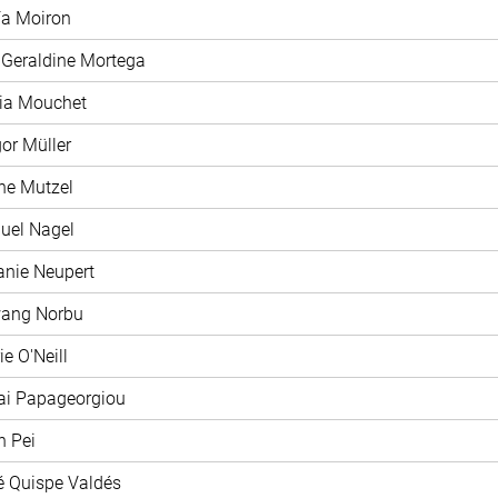
ía Moiron
 Geraldine Mortega
xia Mouchet
gor Müller
ane Mutzel
uel Nagel
fanie Neupert
wang Norbu
ie O'Neill
ai Papageorgiou
n Pei
é Quispe Valdés