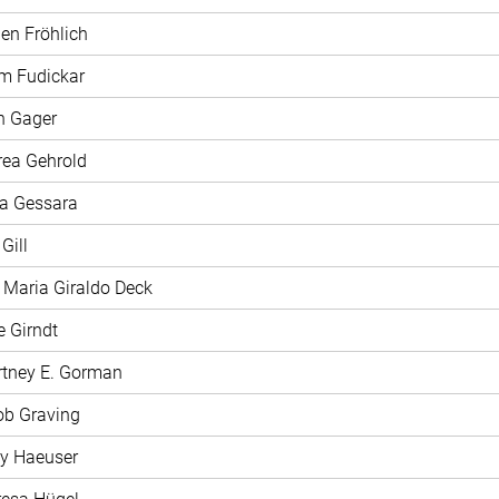
len Fröhlich
m Fudickar
n Gager
rea Gehrold
na Gessara
 Gill
a Maria Giraldo Deck
e Girndt
rtney E. Gorman
ob Graving
ly Haeuser