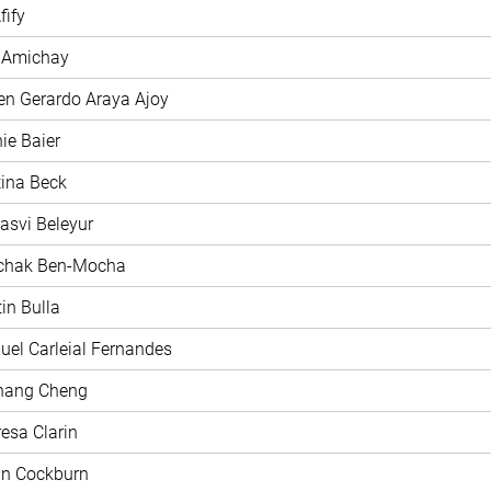
fify
y Amichay
en Gerardo Araya Ajoy
nie Baier
stina Beck
jasvi Beleyur
zchak Ben-Mocha
tin Bulla
uel Carleial Fernandes
chang Cheng
resa Clarin
nn Cockburn