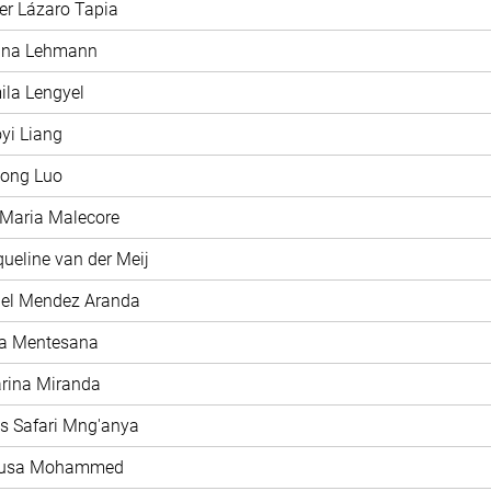
ier Lázaro Tapia
rina Lehmann
ila Lengyel
oyi Liang
hong Luo
 Maria Malecore
queline van der Meij
iel Mendez Aranda
ía Mentesana
arina Miranda
as Safari Mng'anya
nusa Mohammed