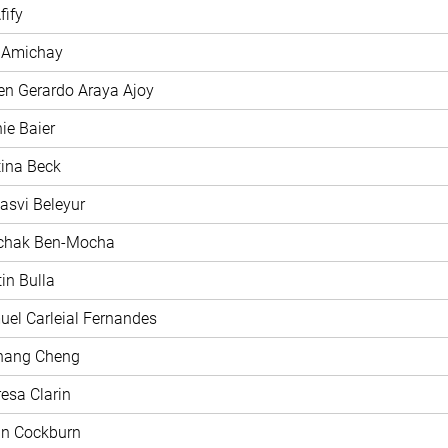
fify
y Amichay
en Gerardo Araya Ajoy
nie Baier
stina Beck
jasvi Beleyur
zchak Ben-Mocha
tin Bulla
uel Carleial Fernandes
chang Cheng
resa Clarin
nn Cockburn