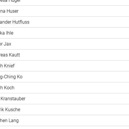
resa Hügel
ina Huser
xander Hutfluss
ka Ihle
or Jax
reas Kautt
ch Knief
ng-Ching Ko
ah Koch
t Kranstauber
rik Kusche
phen Lang