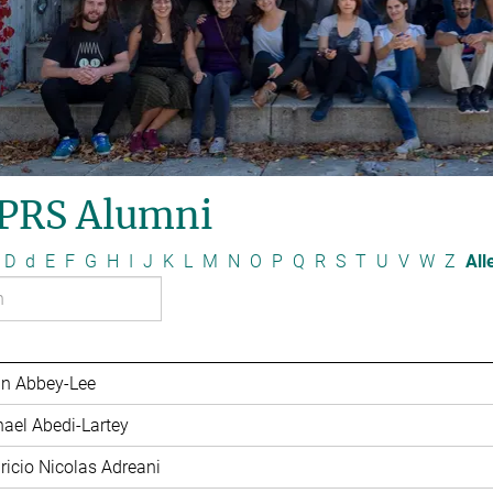
PRS Alumni
D
d
E
F
G
H
I
J
K
L
M
N
O
P
Q
R
S
T
U
V
W
Z
All
in Abbey-Lee
hael Abedi-Lartey
ricio Nicolas Adreani