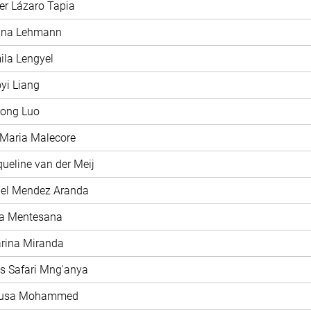
ier Lázaro Tapia
rina Lehmann
ila Lengyel
oyi Liang
hong Luo
 Maria Malecore
queline van der Meij
iel Mendez Aranda
ía Mentesana
arina Miranda
as Safari Mng'anya
nusa Mohammed