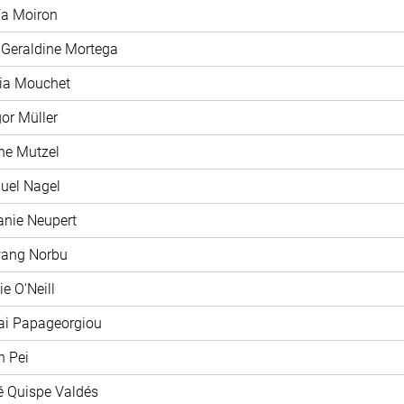
ía Moiron
 Geraldine Mortega
xia Mouchet
gor Müller
ane Mutzel
uel Nagel
fanie Neupert
wang Norbu
ie O'Neill
ai Papageorgiou
n Pei
é Quispe Valdés