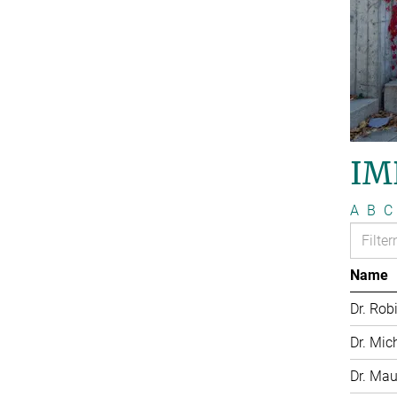
IM
A
B
C
Name
Dr. Rob
Dr. Mic
Dr. Mau