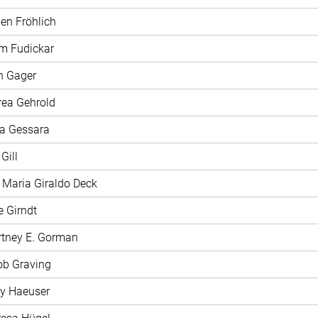
len Fröhlich
m Fudickar
n Gager
rea Gehrold
na Gessara
 Gill
a Maria Giraldo Deck
e Girndt
rtney E. Gorman
ob Graving
ly Haeuser