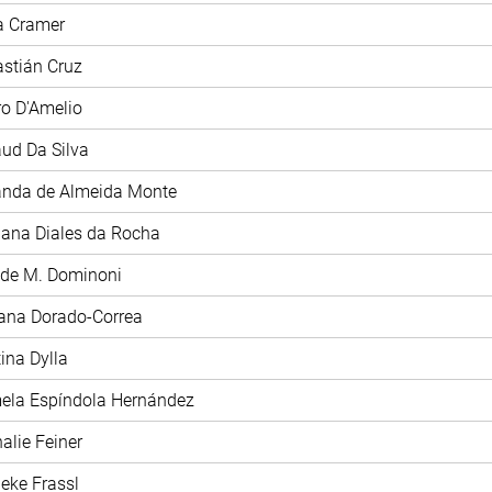
ia Cramer
astián Cruz
tro D'Amelio
aud Da Silva
anda de Almeida Monte
iana Diales da Rocha
ide M. Dominoni
iana Dorado-Correa
tina Dylla
mela Espíndola Hernández
halie Feiner
ieke Frassl