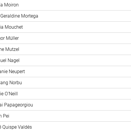
ía Moiron
 Geraldine Mortega
xia Mouchet
gor Müller
ane Mutzel
uel Nagel
fanie Neupert
wang Norbu
ie O'Neill
ai Papageorgiou
n Pei
é Quispe Valdés