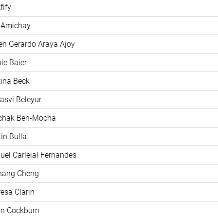
fify
y Amichay
en Gerardo Araya Ajoy
nie Baier
stina Beck
jasvi Beleyur
zchak Ben-Mocha
tin Bulla
uel Carleial Fernandes
chang Cheng
resa Clarin
nn Cockburn