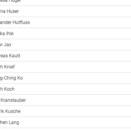
resa Hügel
ina Huser
xander Hutfluss
ka Ihle
or Jax
reas Kautt
ch Knief
ng-Ching Ko
ah Koch
t Kranstauber
rik Kusche
phen Lang