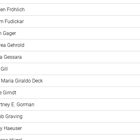
len Fröhlich
m Fudickar
n Gager
rea Gehrold
na Gessara
 Gill
a Maria Giraldo Deck
e Girndt
rtney E. Gorman
ob Graving
ly Haeuser