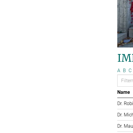
IM
A
B
C
Name
Dr. Rob
Dr. Mic
Dr. Mau