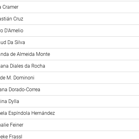
ia Cramer
astián Cruz
tro D'Amelio
aud Da Silva
anda de Almeida Monte
iana Diales da Rocha
ide M. Dominoni
iana Dorado-Correa
tina Dylla
mela Espíndola Hernández
halie Feiner
ieke Frassl