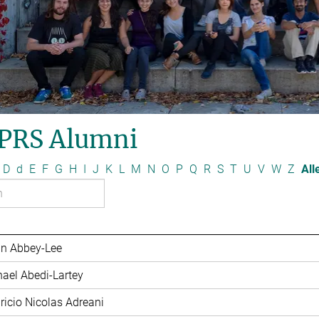
PRS Alumni
D
d
E
F
G
H
I
J
K
L
M
N
O
P
Q
R
S
T
U
V
W
Z
All
in Abbey-Lee
hael Abedi-Lartey
ricio Nicolas Adreani