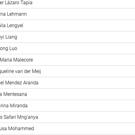
ier Lázaro Tapia
rina Lehmann
ila Lengyel
oyi Liang
hong Luo
 Maria Malecore
queline van der Meij
iel Mendez Aranda
ía Mentesana
arina Miranda
as Safari Mng'anya
nusa Mohammed