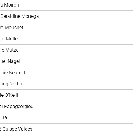
ía Moiron
 Geraldine Mortega
xia Mouchet
gor Müller
ane Mutzel
uel Nagel
fanie Neupert
wang Norbu
ie O'Neill
ai Papageorgiou
n Pei
é Quispe Valdés