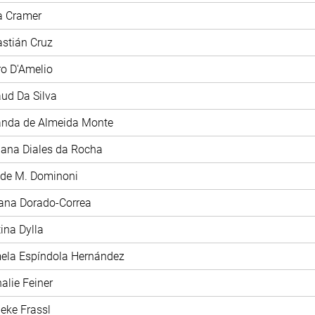
ia Cramer
astián Cruz
tro D'Amelio
aud Da Silva
anda de Almeida Monte
iana Diales da Rocha
ide M. Dominoni
iana Dorado-Correa
tina Dylla
mela Espíndola Hernández
halie Feiner
ieke Frassl