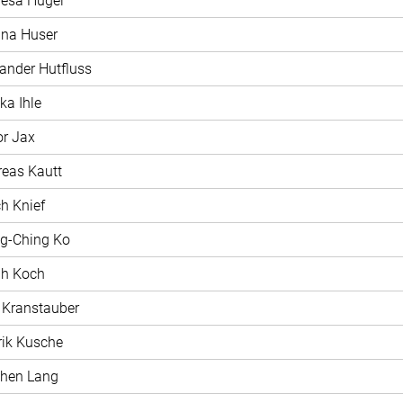
resa Hügel
ina Huser
xander Hutfluss
ka Ihle
or Jax
reas Kautt
ch Knief
ng-Ching Ko
ah Koch
t Kranstauber
rik Kusche
phen Lang