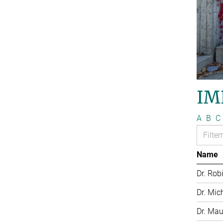
IM
A
B
C
Name
Dr. Rob
Dr. Mic
Dr. Mau