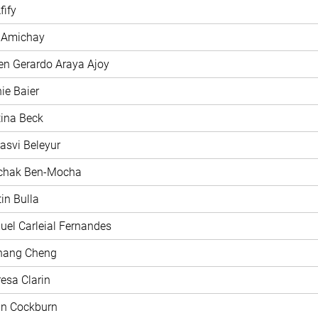
fify
y Amichay
en Gerardo Araya Ajoy
nie Baier
stina Beck
jasvi Beleyur
zchak Ben-Mocha
tin Bulla
uel Carleial Fernandes
chang Cheng
resa Clarin
nn Cockburn