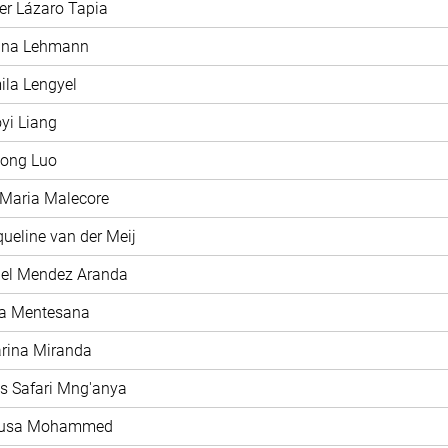
ier Lázaro Tapia
rina Lehmann
ila Lengyel
oyi Liang
hong Luo
 Maria Malecore
queline van der Meij
iel Mendez Aranda
ía Mentesana
arina Miranda
as Safari Mng'anya
nusa Mohammed