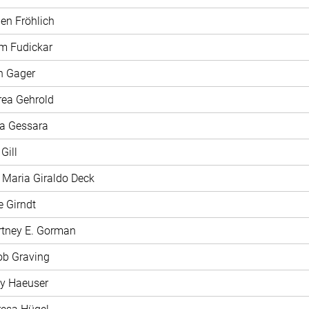
len Fröhlich
m Fudickar
n Gager
rea Gehrold
na Gessara
 Gill
a Maria Giraldo Deck
e Girndt
rtney E. Gorman
ob Graving
ly Haeuser