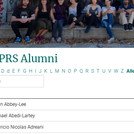
PRS Alumni
D
d
E
F
G
H
I
J
K
L
M
N
O
P
Q
R
S
T
U
V
W
Z
All
in Abbey-Lee
hael Abedi-Lartey
ricio Nicolas Adreani