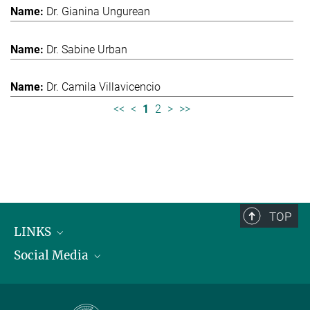
Dr. Gianina Ungurean
Dr. Sabine Urban
Dr. Camila Villavicencio
<<
<
1
2
>
>>
TOP
LINKS
Social Media
Max-Planck-Institut für biologische Intelligenz
International Max Planck Research Schools
Twitter