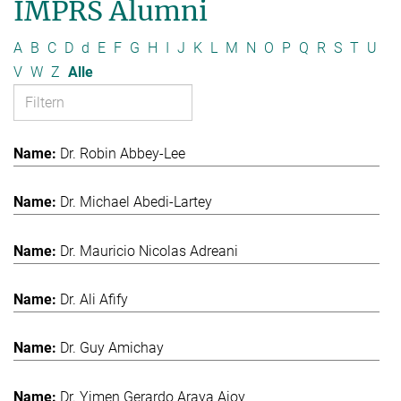
IMPRS Alumni
A
B
C
D
d
E
F
G
H
I
J
K
L
M
N
O
P
Q
R
S
T
U
V
W
Z
Alle
Dr. Robin Abbey-Lee
Dr. Michael Abedi-Lartey
Dr. Mauricio Nicolas Adreani
Dr. Ali Afify
Dr. Guy Amichay
Dr. Yimen Gerardo Araya Ajoy